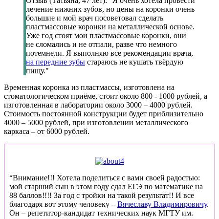
Отзыв (Татьяна, 47 лет): "Я очень хотела провести
лечение нижних зубов, но цены на коронки очень
большие и мой врач посоветовал сделать
пластмассовые коронки на металлической основе.
Уже год стоят мои пластмассовые коронки, они
не сломались и не отпали, разве что немного
потемнели. Я выполняю все рекомендации врача,
на передние зубы
стараюсь не кушать твёрдую
пищу."
Временная коронка из пластмассы, изготовлена на
стоматологическом приёме, стоит около 800 - 1000 рублей, а
изготовленная в лаборатории около 3000 – 4000 рублей.
Стоимость постоянной конструкции будет приблизительно
4000 – 5000 рублей, при изготовлении металлического
каркаса – от 6000 рублей.
“Внимание!!! Хотела поделиться с вами своей радостью:
мой старший сын в этом году сдал ЕГЭ по математике на
88 баллов!!!! За год с тройки на такой результат!! И все
благодаря вот этому человеку –
Вячеславу Владимировичу
.
Он – репетитор-кандидат технических наук МГТУ им.