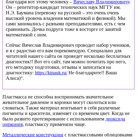
благодаря вот этому человеку –
Вячеславу Владимировичу
.
Он – репетитор-кандидат технических наук МГТУ им.
Н.Э. Баумана (перевожу на русский – это очень очень
высокий уровень владения математикой и физикой). Мы
сами занимались с разными преподавателями, есть с чем
сравнивать. Дочка подруги тоже в восторге от занятий
математикой с ним.
Сейчас Вячеслав Владимирович проводит набор учеников,
и я с радостью его вам порекомендую. Специально для
читателей нашего сайта он проведет несколько бесплатных
диагностик!! Вот его сайт, там можно почитать про него,
его методику подготовки, отзывы и записаться на
диагностику:
https://ktnauk.ru/
Не благодарите!! Ваша
Алиса)“.
Пластмасса не способна воспринимать значительное
жевательное давление и коронки могут сколоться или
сломаться. Также материал впитывает в себя различные
пигменты и красители, изменяет со временем цвет. Когда не
было развито протезирование с использованием
диоксида
циркония
, пластмассу применяли чаще.
Металлические конструкции
с пластмассовыми облицовками