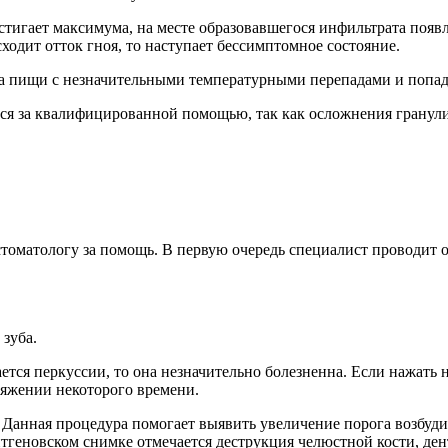
тигает максимума, на месте образовавшегося инфильтрата появл
сходит отток гноя, то наступает бессимптомное состояние.
ема пищи с незначительными температурными перепадами и попа
ся за квалифицированной помощью, так как осложнения гранули
томатологу за помощь. В первую очередь специалист проводит 
 зуба.
ается перкуссии, то она незначительно болезненна. Если нажать 
отяжении некоторого времени.
 Данная процедура помогает выявить увеличение порога возбуд
тгеновском снимке отмечается деструкция челюстной кости, ден