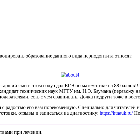
оцировать образование данного вида периодонтита относят:
арший сын в этом году сдал ЕГЭ по математике на 88 баллов!!!! 
-кандидат технических наук МГТУ им. Н.Э. Баумана (перевожу на
давателями, есть с чем сравнивать. Дочка подруги тоже в восто
 с радостью его вам порекомендую. Специально для читателей н
готовки, отзывы и записаться на диагностику:
https://ktnauk.ru/
Не 
твами при лечении.