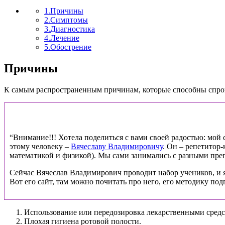
1.Причины
2.Симптомы
3.Диагностика
4.Лечение
5.Обострение
Причины
К самым распространенным причинам, которые способны спров
“Внимание!!! Хотела поделиться с вами своей радостью: мой ст
этому человеку –
Вячеславу Владимировичу
. Он – репетитор
математикой и физикой). Мы сами занимались с разными препо
Сейчас Вячеслав Владимирович проводит набор учеников, и я
Вот его сайт, там можно почитать про него, его методику под
Использование или передозировка лекарственными средс
Плохая гигиена ротовой полости.