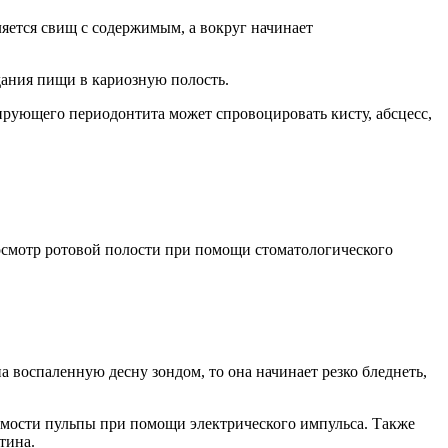
яется свищ с содержимым, а вокруг начинает
дания пищи в кариозную полость.
рующего периодонтита может спровоцировать кисту, абсцесс,
осмотр ротовой полости при помощи стоматологического
на воспаленную десну зондом, то она начинает резко бледнеть,
имости пульпы при помощи электрического импульса. Также
тина.