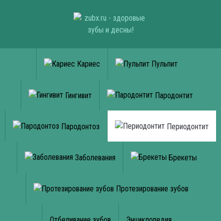
Кариес
Пульпит
Гингивит
Пародонтит
Пародонтоз
Периодонтит
Заболевания
Брекеты
Протезирование зубов
Отбеливание зубов
Энциклопедия