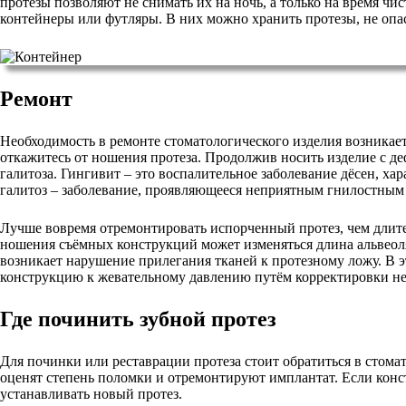
протезы позволяют не снимать их на ночь, а только на время чист
контейнеры или футляры. В них можно хранить протезы, не опаса
Ремонт
Необходимость в ремонте стоматологического изделия возникает 
откажитесь от ношения протеза. Продолжив носить изделие с де
галитоза. Гингивит – это воспалительное заболевание дёсен, ха
галитоз – заболевание, проявляющееся неприятным гнилостным 
Лучше вовремя отремонтировать испорченный протез, чем длите
ношения съёмных конструкций может изменяться длина альвеол
возникает нарушение прилегания тканей к протезному ложу. В э
конструкцию к жевательному давлению путём корректировки не
Где починить зубной протез
Для починки или реставрации протеза стоит обратиться в стома
оценят степень поломки и отремонтируют имплантат. Если конст
устанавливать новый протез.