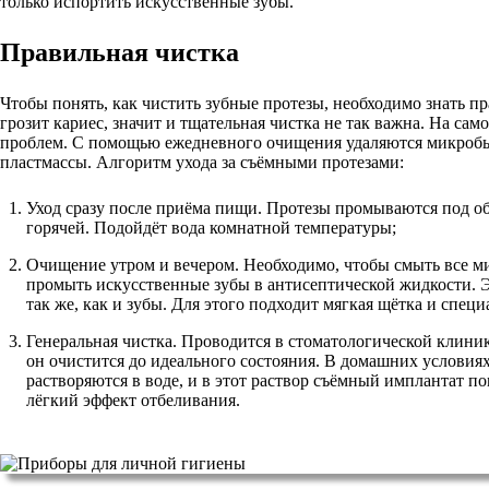
только испортить искусственные зубы.
Правильная чистка
Чтобы понять, как чистить зубные протезы, необходимо знать п
грозит кариес, значит и тщательная чистка не так важна. На са
проблем. С помощью ежедневного очищения удаляются микробы,
пластмассы. Алгоритм ухода за съёмными протезами:
Уход сразу после приёма пищи. Протезы промываются под о
горячей. Подойдёт вода комнатной температуры;
Очищение утром и вечером. Необходимо, чтобы смыть все м
промыть искусственные зубы в антисептической жидкости. 
так же, как и зубы. Для этого подходит мягкая щётка и специ
Генеральная чистка. Проводится в стоматологической клинике
он очистится до идеального состояния. В домашних условия
растворяются в воде, и в этот раствор съёмный имплантат п
лёгкий эффект отбеливания.