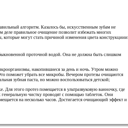
равильный алгоритм. Казалось бы, искусственным зубам не
мом деле правильное очищение позволит избежать многих
 которые могут стать причиной изменения цвета конструкциии
быкновенной проточной водой. Она не должна быть слишком
икроорганизмы, накопившиеся за день и ночь. Утром можно
Это поможет убрать все микробы. Вечером протезы очищаются
альная зубная паста, но можно воспользоваться детской;
. Для этого протез помещается в ультразвуковую ванночку, где
х генеральную чистку проводят с помощью таблеток. Они
омещается на несколько часов. Достигается очищающий эффект и