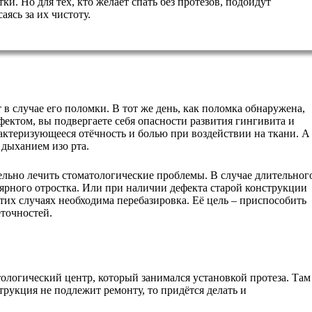
ки. Но для тех, кто желает спать без протезов, подойдут
ясь за их чистоту.
в случае его поломки. В тот же день, как поломка обнаружена,
фектом, вы подвергаете себя опасности развития гингивита и
рактеризующееся отёчность и болью при воздействии на ткани. А
дыханием изо рта.
льно лечить стоматологические проблемы. В случае длительног
ярного отростка. Или при наличии дефекта старой конструкции
тих случаях необходима перебазировка. Её цель – приспособить
точностей.
тологический центр, который занимался установкой протеза. Там
рукция не подлежит ремонту, то придётся делать и