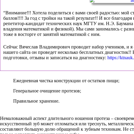
“Внимание!!! Хотела поделиться с вами своей радостью: мой с
баллов!!!! За год с тройки на такой результат!! И все благодар
репетитор-кандидат технических наук МГТУ им. Н.Э. Баумана 
владения математикой и физикой). Мы сами занимались с разн
тоже в восторге от занятий математикой с ним.
Сейчас Вячеслав Владимирович проводит набор учеников, и я 
нашего сайта он проведет несколько бесплатных диагностик!! В
подготовки, отзывы и записаться на диагностику:
https://ktnauk.
Ежедневная чистка конструкции от остатков пищи;
Генеральное очищение протезов;
Правильное хранение.
Немаловажный аспект длительного ношения протеза – своевреме
искусственный зуб может отломаться или треснуть, металлическ
составляют большую долю обращений к зубным техникам. Не ст