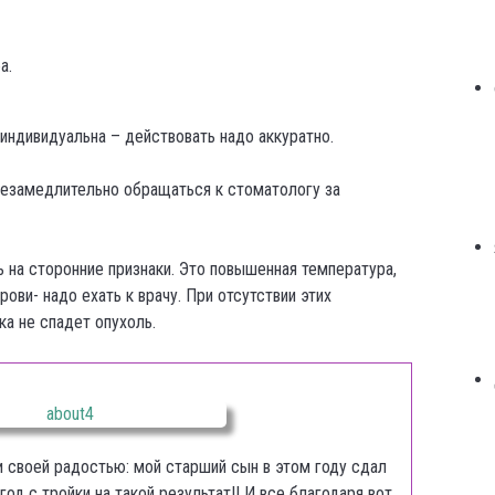
а.
 индивидуальна – действовать надо аккуратно.
 незамедлительно обращаться к стоматологу за
ь на сторонние признаки. Это повышенная температура,
рови- надо ехать к врачу. При отсутствии этих
ка не спадет опухоль.
и своей радостью: мой старший сын в этом году сдал
 год с тройки на такой результат!! И все благодаря вот