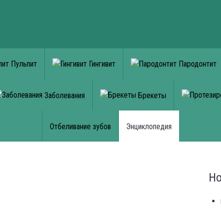
Пульпит
Гингивит
Пародонтит
Заболевания
Брекеты
Отбеливание зубов
Энциклопедия
Но