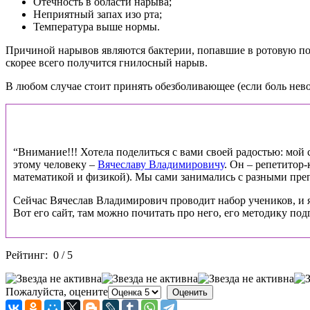
Отечность в области нарыва;
Неприятный запах изо рта;
Температура выше нормы.
Причиной нарывов являются бактерии, попавшие в ротовую поло
скорее всего получится гнилосный нарыв.
В любом случае стоит принять обезболивающее (если боль невоз
“Внимание!!! Хотела поделиться с вами своей радостью: мой ст
этому человеку –
Вячеславу Владимировичу
. Он – репетитор
математикой и физикой). Мы сами занимались с разными препо
Сейчас Вячеслав Владимирович проводит набор учеников, и я
Вот его сайт, там можно почитать про него, его методику под
Рейтинг:
0
/
5
Пожалуйста, оцените